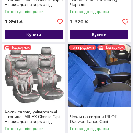
+ накладка на кермо від
Червоні
MILEX
Готово до відправки
Готово до відправки
1 850
1 320
₴
₴
Купити
Купити
Подарунок
Топ продажів
Подарунок
Чохли салону універсальні.
"тканина" MILEX Classic Сірі
Чохли на сидіння PILOT
+ накладка на кермо від
Daewoo Lanos Сині
MILEX
Готово до відправки
Готово до відправки