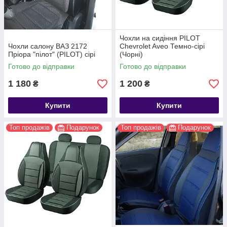
Чохли на сидіння PILOT
Чохли салону ВАЗ 2172
Chevrolet Aveo Темно-сірі
Пріора "пілот" (PILOT) сірі
(Чорні)
Готово до відправки
Готово до відправки
1 180
1 200
₴
₴
Купити
Купити
Топ продажів
Подарунок
Топ продажів
Подарунок