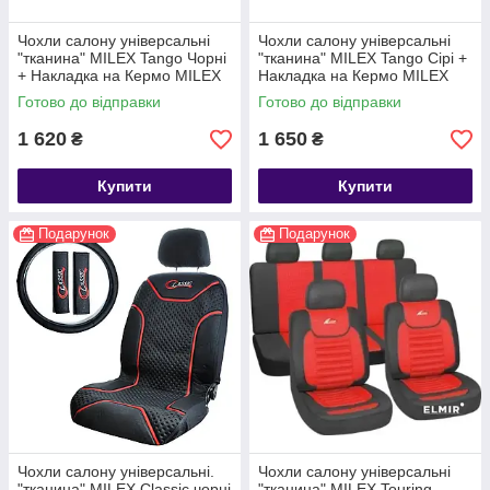
Чохли салону універсальні
Чохли салону універсальні
"тканина" MILEX Tango Чорні
"тканина" MILEX Tango Сірі +
+ Накладка на Кермо MILEX
Накладка на Кермо MILEX
Готово до відправки
Готово до відправки
1 620
1 650
₴
₴
Купити
Купити
Подарунок
Подарунок
Чохли салону універсальні.
Чохли салону універсальні
"тканина" MILEX Classic чорні
"тканина" MILEX Touring