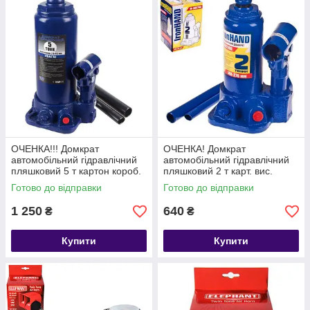
ОЧЕНКА!!! Домкрат
ОЧЕНКА! Домкрат
автомобільний гідравлічний
автомобільний гідравлічний
пляшковий 5 т картон короб.
пляшковий 2 т карт. вис.
min 216 мм — max 413 мм
під.148- 276 мм.Iron Hand 2,7
Готово до відправки
Готово до відправки
4,7кг
кг
1 250
640
₴
₴
Купити
Купити