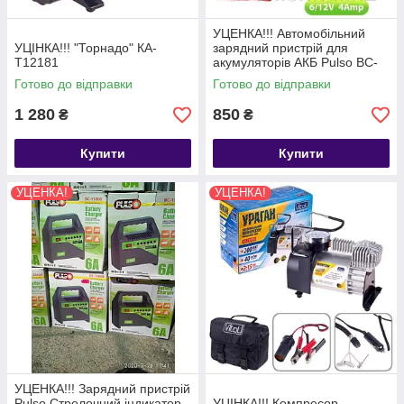
УЦЕНКА!!! Автомобільний
УЦІНКА!!! "Торнадо" КА-
зарядний пристрій для
Т12181
акумуляторів АКБ Pulso BC-
10641 4 А 6-12 V
Готово до відправки
Готово до відправки
1 280
850
₴
₴
Купити
Купити
УЦЕНКА!
УЦЕНКА!
УЦЕНКА!!! Зарядний пристрій
Pulso Стрелочний індикатор,
УЦІНКА!!! Компресор