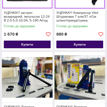
УЦЕНКА!!! застряг-
УЦЕНКА!!! Компресор Vitol
возарядний, імпульсне 12-24
Штурмовик 7 атм/37 л/1м
В 2,0-5,0-10,0А, 5-190 А/год
шланг/прикур/сумка
LСD дисплей, мікропроцесор
Готово до відправки
Готово до відправки
Pulso
1 670
880
₴
₴
Купити
Купити
ОЧЕНКА!!! Домкрат
ОЧЕНКА!!! Домкрат