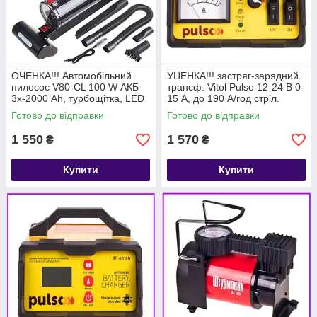
ОЧЕНКА!!! Автомобільний
УЦЕНКА!!! застряг-зарядний.
пилосос V80-CL 100 W АКБ
трансф. Vitol Pulso 12-24 В 0-
3х-2000 Ah, турбощітка, LED
15 А, до 190 А/год стріл.
ліхтар
індик.
Готово до відправки
Готово до відправки
1 550
1 570
₴
₴
Купити
Купити