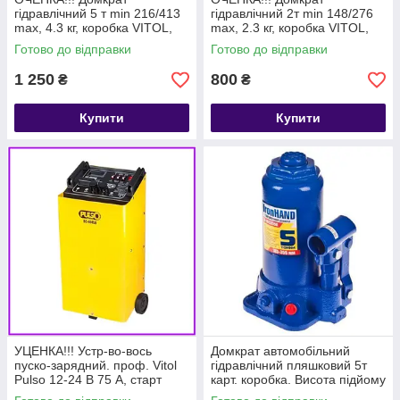
гідравлічний 5 т min 216/413
гідравлічний 2т min 148/276
max, 4.3 кг, коробка VITOL,
max, 2.3 кг, коробка VITOL,
домкрат вантажність 5000 кг
домкрат вантажність 2000 кг
Готово до відправки
Готово до відправки
1 250
800
₴
₴
Купити
Купити
УЦЕНКА!!! Устр-во-вось
Домкрат автомобільний
пуско-зарядний. проф. Vitol
гідравлічний пляшковий 5т
Pulso 12-24 В 75 А, старт
карт. коробка. Висота підйому
320A, цифрова індик.
185-355 мм. Iron Hand