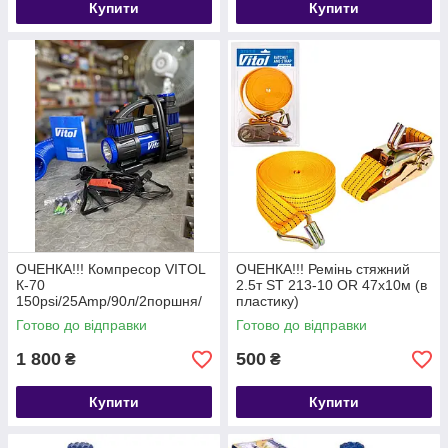
Купити
Купити
ОЧЕНКА!!! Компресор VITOL
ОЧЕНКА!!! Ремінь стяжний
К-70
2.5т ST 213-10 OR 47х10м (в
150psi/25Amp/90л/2поршня/
пластику)
шланг 5.0м/клеми
Готово до відправки
Готово до відправки
1 800
500
₴
₴
Купити
Купити