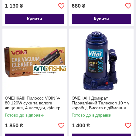
1 130
680
₴
₴
Купити
Купити
ОЧЕНКА!!! Пилосос VOIN V-
ОЧЕНА!!! Домкрат
80 120W сухе та вологе
Гідравлічний Телескоп 10 т у
чищення, 4 насадки, фільтр,
коробці, Висота підіймання
2 мотори, LED-підсвітка
195-375 мм, 5.9 кг
Готово до відправки
Готово до відправки
1 850
1 400
₴
₴