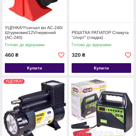
УЦЕНКА!!!!сигнал віз AC-240/
Штурмовик/12V/червоний
РЕШІТКА РАТІАТОР Славута
(AC-240)
"спорт" (гладка)
Готово до відправки
Готово до відправки
460
320
₴
₴
Купити
Купити
УЦЕНКА!