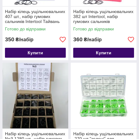
Набір кілець ущільнювальних
Набір кілець ущільнювальних
407 шт., набір гумових
382 шт Intertool, набір
сальників Intertool Тайвань
гумових сальників
Готово до відправки
Готово до відправки
350
360
₴/набір
₴/набір
Купити
Купити
Набір кілець ущільнювальних
Набір кілець ущільнювальних
No3 1280 шт., набір гумових
270 шт "зелені" для