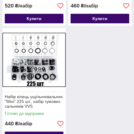
520
460
₴/набір
₴/набір
Купити
Купити
Набір кілець ущільнювальних
"Міні" 225 шт., набір гумових
сальників VVS
Готово до відправки
440
₴/набір