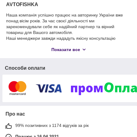
AVTOFISHKA
Наша компанія успішно працює на авторинку України вже
понад вісім років. За час своєї діяльності ми
зарекомендували себе як надійний партнер та вірний
товариш для Вашого автомобіля.
Наші менеджери завжди нададуть якісну консультацію
кожному клієнту і дадуть відповідь на будь-які запитання, що
Показати все
стосуються автомобільної тематики.
Девіз нашої компанії – “Ми працюємо для Вас та
задовольняємо будь-які автомобільні забаганки!”.
Способи оплати
Про нас
99% позитивних з 1174 відгуків за рік
Працює з 16.04.2021