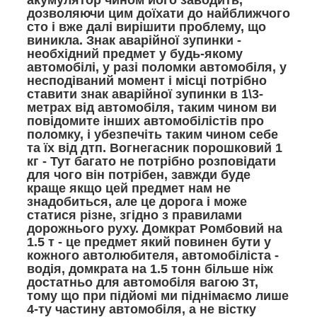
дозволяючи цим доїхати до найближчого
сто і вже далі вирішити проблему, що
виникла. Знак аварійної зупинки -
необхідний предмет у будь-якому
автомобілі, у разі поломки автомобіля, у
несподіваний момент і місці потрібно
ставити знак аварійної зупинки в 1\3-
метрах від автомобіля, таким чином ви
повідомите інших автомобілістів про
поломку, і убезпечіть таким чином себе
та їх від дтп. Вогнегасник порошковий 1
кг - Тут багато не потрібно розповідати
для чого він потрібен, завжди буде
краще якщо цей предмет нам не
знадобиться, але це дорога і може
статися різне, згідно з правилами
дорожнього руху. Домкрат Ромбовий на
1.5 т - це предмет який повинен бути у
кожного автолюбителя, автомобіліста -
водія, домкрата на 1.5 тонн більше ніж
достатньо для автомобіля вагою 3т,
тому що при підйомі ми піднімаємо лише
4-ту частину автомобіля, а не вістку