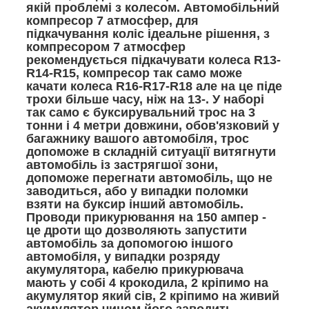
якій проблемі з колесом. Автомобільний
компресор 7 атмосфер, для
підкачування коліс ідеальне рішення, з
компресором 7 атмосфер
рекомендується підкачувати колеса R13-
R14-R15, компресор так само може
качати колеса R16-R17-R18 але на це піде
трохи більше часу, ніж на 13-. У наборі
так само є буксирувальний трос на 3
тонни і 4 метри довжини, обов'язковий у
багажнику вашого автомобіля, трос
допоможе в складній ситуації витягнути
автомобіль із застрягшої зони,
допоможе перегнати автомобіль, що не
заводиться, або у випадки поломки
взяти на буксир інший автомобіль.
Проводи прикурювання на 150 ампер -
це дроти що дозволяють запустити
автомобіль за допомогою іншого
автомобіля, у випадки розряду
акумулятора, кабелю прикурювача
мають у собі 4 крокодила, 2 кріпимо на
акумулятор який сів, 2 кріпимо на живий
акумулятор чином його заводить,