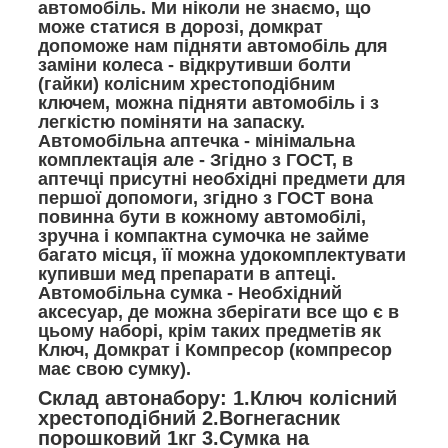
автомобіль. Ми ніколи не знаємо, що
може статися в дорозі, домкрат
допоможе нам підняти автомобіль для
заміни колеса - відкрутивши болти
(гайки) колісним хрестоподібним
ключем, можна підняти автомобіль і з
легкістю поміняти на запаску.
Автомобільна аптечка - мінімальна
комплектація але - Згідно з ГОСТ, в
аптечці присутні необхідні предмети для
першої допомоги, згідно з ГОСТ вона
повинна бути в кожному автомобілі,
зручна і компактна сумочка не займе
багато місця, її можна удокомплектувати
купивши мед препарати в аптеці.
Автомобільна сумка - Необхідний
аксесуар, де можна зберігати все що є в
цьому наборі, крім таких предметів як
Ключ, Домкрат і Компресор (компресор
має свою сумку).
Склад автонабору: 1.Ключ колісний
хрестоподібний 2.Вогнегасник
порошковий 1кг 3.Сумка на