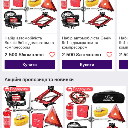
Набір автомобіліста
Набір автомобіліста Geely
Набі
Suzuki 9в1 з домкратом та
9в1 з домкратом та
9в1 
компресором
компресором
ком
2 500
2 500
2 5
₴/комплект
₴/комплект
Купити
Купити
Акційні пропозиції та новинки
Подарунок
Подарунок