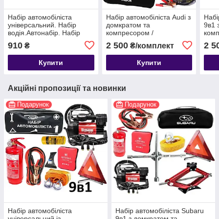
Набір автомобіліста
Набір автомобіліста Audi з
Набі
універсальний. Набір
домкратом та
9в1 
водія.Автонабір. Набір
компресором /
ком
автомобільної
Найнеобхідніше Audi
910
2 500
2 5
₴
₴/комплект
тех.допомоги
(повна комплектація)
Купити
Купити
Акційні пропозиції та новинки
Подарунок
Подарунок
Набір автомобіліста
Набір автомобіліста Subaru
універсальний із
9в1 з домкратом та