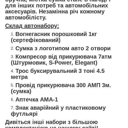
для інших потреб та автомобільних
аксесуарів. Незамінна річ кожному
автомобілісту.
Склад автонабору:
Вогнегасник порошковий 1кг
(сертефікований)
Сумка з логотипом авто 2 отвори
Компресор від прикурювача 7атм
(Штурмовик, S-Power, Elegant)
Трос буксирувальний 3 тоні 4.5
метра
Провід прикурювача 300 АМП 3м.
(сумка)
Аптечка АМА-1
Знак аварійний у пластиковому
футльярі
Дивіться інші набори з більшою
комплектацією на нашому сайті!