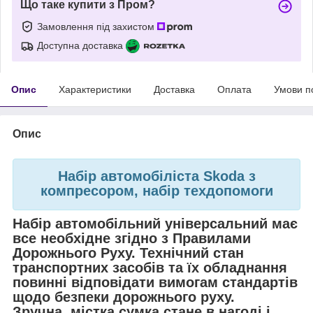
Що таке купити з Пром?
Замовлення під захистом
Доступна доставка
Опис
Характеристики
Доставка
Оплата
Умови п
Опис
Набір автомобіліста Skoda з
компресором, набір техдопомоги
Набір автомобільний універсальний має
все необхідне згідно з Правилами
Дорожнього Руху. Технічний стан
транспортних засобів та їх обладнання
повинні відповідати вимогам стандартів
щодо безпеки дорожнього руху.
Зручна, містка сумка стане в нагоді і