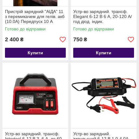
Пристрій зарядний "АІДА" 11
Устр-во зарядний. трансф.
з перемикачем для гелів. акб
Elegant 6-12 В 6 А, 20-120 А/
(10.0А) Передпуск 10 А
год діод. індик.
Готово до відправки
Готово до відправки
2 400
750
₴
₴
Купити
Купити
Устр-во зарядний. трансф.
Устр-во зарядний.
Intertool 6-12 В 3, 6 А, до 60
імпульсний 6-12 В 1,0-4,0А,