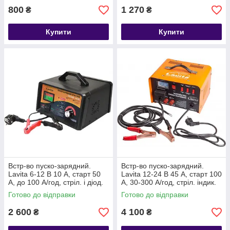
800
1 270
₴
₴
Купити
Купити
Встр-во пуско-зарядний.
Встр-во пуско-зарядний.
Lavita 6-12 В 10 А, старт 50
Lavita 12-24 В 45 А, старт 100
А, до 100 А/год, стріл. і діод.
А, 30-300 А/год, стріл. індик.
індикація
Готово до відправки
Готово до відправки
2 600
4 100
₴
₴