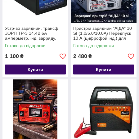
Устр-во зарядний. трансф.
Пристрій зарядний "АІДА" 10
ЗОРЯ ТР-3 14,4В 6А
SI (1.0/5.0/10.0А) Передпуск
амперметр, інд. зарряду,
10 А (цифрофой інд.) для
регулятор (для АКБ 32-10А/
кислотних/гелевих
Готово до відправки
Готово до відправки
год)
1 100
2 480
₴
₴
Купити
Купити