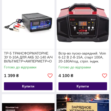
ТР-5 ТРАНСФОРМАТОРНЕ
Встр-во пуско-зарядний. Voin
ЗУ 0-10А ДЛЯ АКБ 32-140 А/Ч
6-12 В 2-8-15А, старт 100А,
ВІЛЬТМЕТР+АМПЕРМЕТР+О
20-180А/год, стріл. індик.
ХЛ.
Англія
Готово до відправки
Готово до відправки
1 399
4 100
₴
₴
Купити
Купити