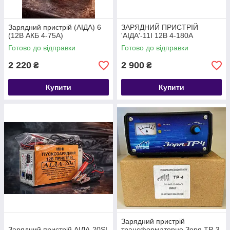
Зарядний пристрій (АІДА) 6
ЗАРЯДНИЙ ПРИСТРІЙ
(12В АКБ 4-75А)
'АІДА'-11I 12В 4-180А
Готово до відправки
Готово до відправки
2 220
2 900
₴
₴
Купити
Купити
Зарядний пристрій
Зарядний пристрій АІДА-20SI
трансформаторне Зоря ТР-3