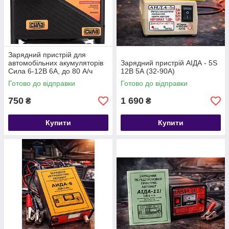
Зарядний пристрій для
автомобільних акумуляторів
Зарядний пристрій АІДА - 5S
Сила 6-12В 6A, до 80 А/ч
12В 5А (32-90А)
діод. індік.
Готово до відправки
Готово до відправки
750
1 690
₴
₴
Купити
Купити