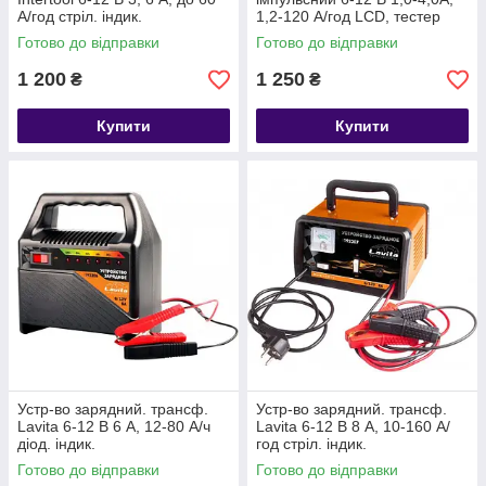
А/год стріл. індик.
1,2-120 А/год LCD, тестер
генератора та стартера
Готово до відправки
Готово до відправки
Lavita
1 200
1 250
₴
₴
Купити
Купити
Устр-во зарядний. трансф.
Устр-во зарядний. трансф.
Lavita 6-12 В 6 А, 12-80 А/ч
Lavita 6-12 В 8 А, 10-160 А/
діод. індик.
год стріл. індик.
Готово до відправки
Готово до відправки