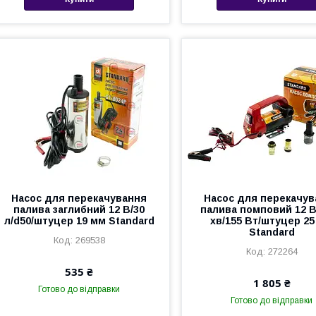
Насос для перекачування
Насос для перекачув
палива заглибний 12 В/30
палива помповий 12 В/
л/d50/штуцер 19 мм Standard
хв/155 Вт/штуцер 2
Standard
269538
272264
535 ₴
1 805 ₴
Готово до відправки
Готово до відправки