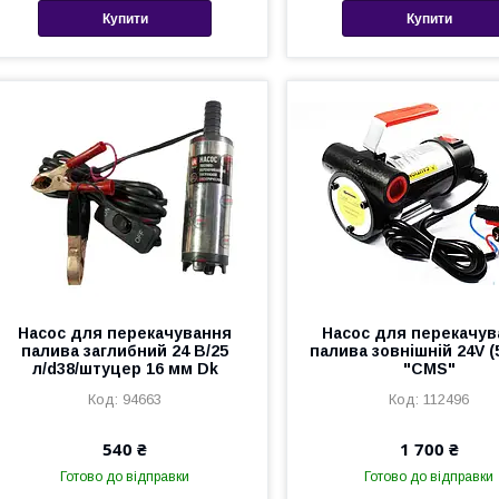
Купити
Купити
Насос для перекачування
Насос для перекачув
палива заглибний 24 В/25
палива зовнішній 24V (
л/d38/штуцер 16 мм Dk
"CMS"
94663
112496
540 ₴
1 700 ₴
Готово до відправки
Готово до відправки