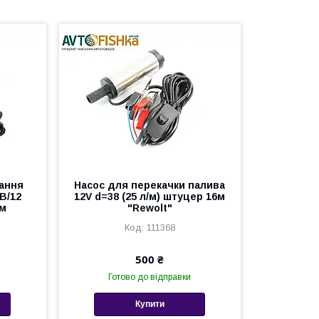
ання
Насос для перекачки палива
В/12
12V d=38 (25 л/м) штуцер 16м
мм
"Rewolt"
111368
500 ₴
Готово до відправки
Купити