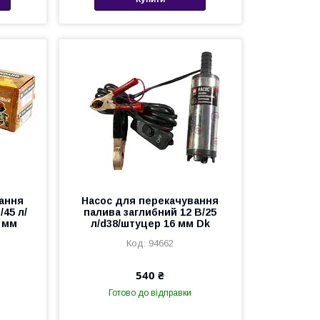
ання
Насос для перекачування
45 л/
палива заглибний 12 В/25
5 мм
л/d38/штуцер 16 мм Dk
94662
540 ₴
Готово до відправки