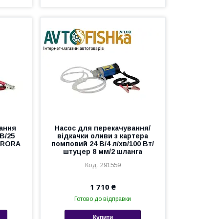
ання
Насос для перекачування/
В/25
відкачки оливи з картера
AURORA
помповий 24 В/4 л/хв/100 Вт/
штуцер 8 мм/2 шланга
291559
1 710 ₴
Готово до відправки
Купити