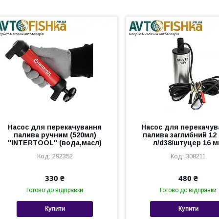
Насос для перекачування
Насос для перекачув
палива ручним (520мл)
палива заглибний 12 
"INTERTOOL" (вода,масл)
л/d38/штуцер 16 
292352
308211
330 ₴
480 ₴
Готово до відправки
Готово до відправки
Купити
Купити