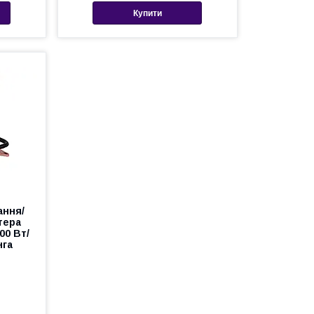
Купити
ання/
тера
00 Вт/
нга