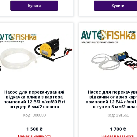
Купити
Купити
Насос для перекачування/
Насос для перекачув
відкачки оливи з картера
відкачки оливи з кар
помповий 12 В/3 л/хв/80 Вт/
помповий 12 В/4 л/хв/1
штуцер 6 мм/2 шланга
штуцер 8 мм/2 шла
300880
291561
1 500 ₴
1 700 ₴
Немає в наявності
Немає в наявності