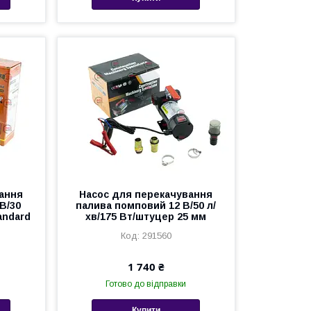
ання
Насос для перекачування
В/30
палива помповий 12 В/50 л/
andard
хв/175 Вт/штуцер 25 мм
291560
1 740 ₴
Готово до відправки
Купити