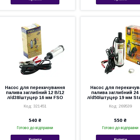
Насос для перекачування
Насос для перекачув
палива заглибний 12 В/12
палива заглибний 24 
л/d38/штуцер 16 мм FSO
л/d50/штуцер 19 мм St
321451
269539
540 ₴
550 ₴
Готово до відправки
Готово до відправки
Купити
Купити