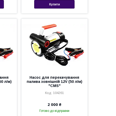
Купити
ання
Насос для перекачування
50 л/м)
палива зовнішній 12V (50 л/м)
"CMS"
104261
2 000 ₴
Готово до відправки