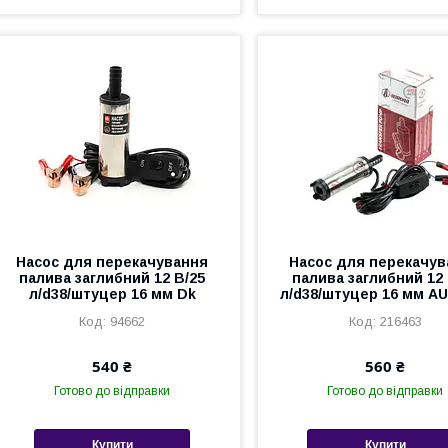
Насос для перекачування
Насос для перекачув
палива заглибний 12 В/25
палива заглибний 12 
л/d38/штуцер 16 мм Dk
л/d38/штуцер 16 мм 
94662
216463
540 ₴
560 ₴
Готово до відправки
Готово до відправки
Купити
Купити