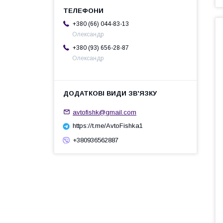
+380 (66) 044-83-13
Олександр
+380 (93) 656-28-87
Олександр
avtofishk@gmail.com
https://t.me/AvtoFishka1
+380936562887