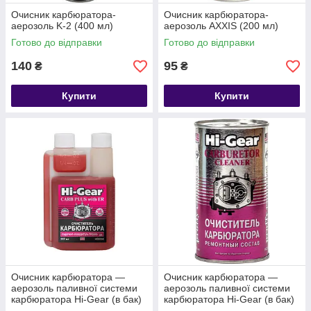
Очисник карбюратора-
Очисник карбюратора-
аерозоль K-2 (400 мл)
аерозоль AXXIS (200 мл)
Готово до відправки
Готово до відправки
140
95
₴
₴
Купити
Купити
Очисник карбюратора —
Очисник карбюратора —
аерозоль паливної системи
аерозоль паливної системи
карбюратора Hi-Gear (в бак)
карбюратора Hi-Gear (в бак)
(237 мл)
(295 мл)