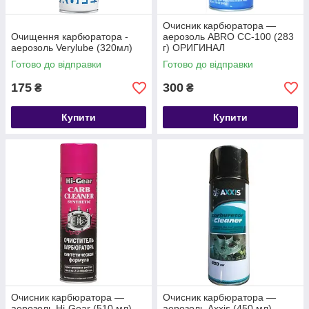
Очисник карбюратора —
Очищення карбюратора -
аерозоль ABRO CC-100 (283
аерозоль Verylube (320мл)
г) ОРИГИНАЛ
Готово до відправки
Готово до відправки
175
300
₴
₴
Купити
Купити
Очисник карбюратора —
Очисник карбюратора —
аерозоль Hi-Gear (510 мл)
аерозоль Axxis (450 мл)