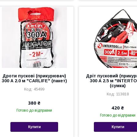
Дроти пускові (прикурювач)
Дріт пусковий (прику
300 А 2.0 м "CARLIFE" (пакет)
300 А 2.5 м "INTERT
(сумка)
45499
113818
380 ₴
420 ₴
Готово до відправки
Готово до відправки
Купити
Купити