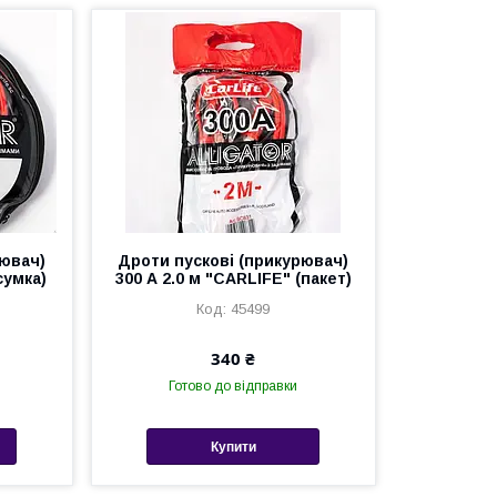
рювач)
Дроти пускові (прикурювач)
сумка)
300 А 2.0 м "CARLIFE" (пакет)
45499
340 ₴
Готово до відправки
Купити