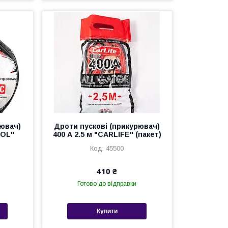
рювач)
Дроти пускові (прикурювач)
OOL"
400 А 2.5 м "CARLIFE" (пакет)
45500
410 ₴
Готово до відправки
Купити