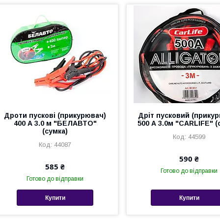
Дроти пускові (прикурювач)
Дріт пусковий (прику
400 А 3.0 м "БЕЛАВТО"
500 А 3.0м "CARLIFE" (
(сумка)
44599
44087
590 ₴
585 ₴
Готово до відправки
Готово до відправки
Купити
Купити