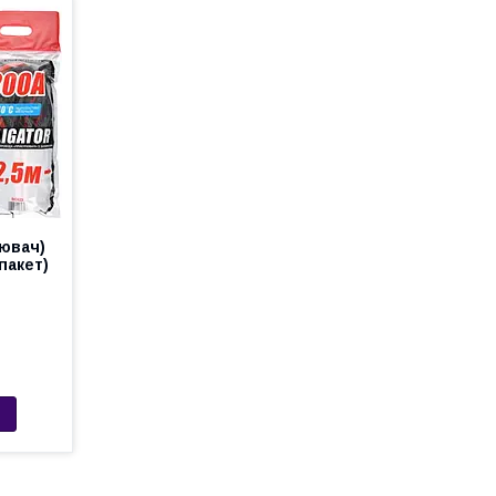
рювач)
пакет)