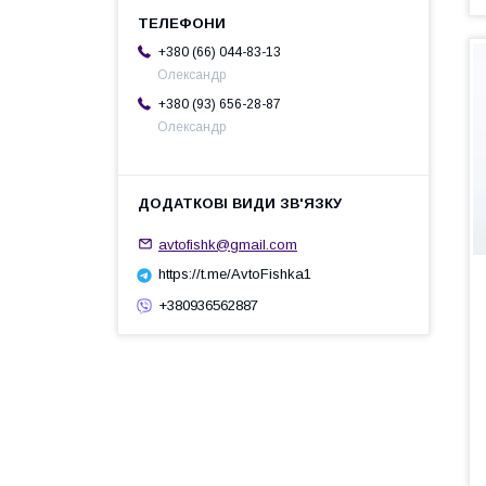
+380 (66) 044-83-13
Олександр
+380 (93) 656-28-87
Олександр
avtofishk@gmail.com
https://t.me/AvtoFishka1
+380936562887