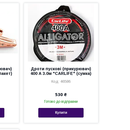
рювач)
Дроти пускові (прикурювач)
пакет)
400 А 3.0м "CARLIFE" (сумка)
46586
530 ₴
Готово до відправки
Купити