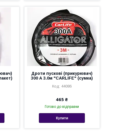
рювач)
Дроти пускові (прикурювач)
пакет)
300 А 3.0м "CARLIFE" (сумка)
44086
465 ₴
Готово до відправки
Купити