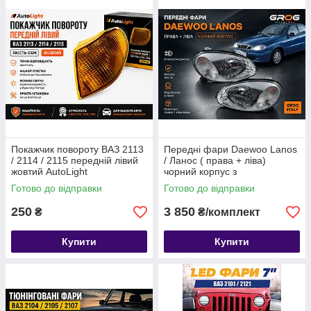
Покажчик повороту ВАЗ 2113
Передні фари Daewoo Lanos
/ 2114 / 2115 передній лівий
/ Ланос ( права + ліва)
жовтий AutoLight
чорний корпус з
електрокоректором GROG
Готово до відправки
Готово до відправки
Італія
250
3 850
₴
₴/комплект
Купити
Купити