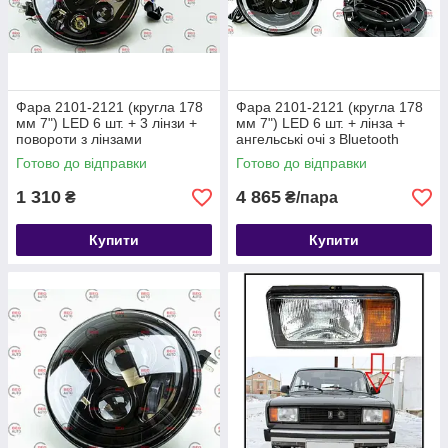
Фара 2101-2121 (кругла 178
Фара 2101-2121 (кругла 178
мм 7") LED 6 шт. + 3 лінзи +
мм 7") LED 6 шт. + лінза +
повороти з лінзами
ангельські очі з Bluetooth
Готово до відправки
Готово до відправки
1 310
4 865
₴
₴/пара
Купити
Купити