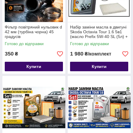
Фільтр повітряний нульовик d
Набір заміни масла в двигуні
42 мм (турбіна чорна) 45
Skoda Octavia Tour 1.6 5в1
градусів
(масло Prefix 5W-40 SL (5л) +
4 фільтра)
Готово до відправки
Готово до відправки
350
1 980
₴
₴/комплект
Купити
Купити