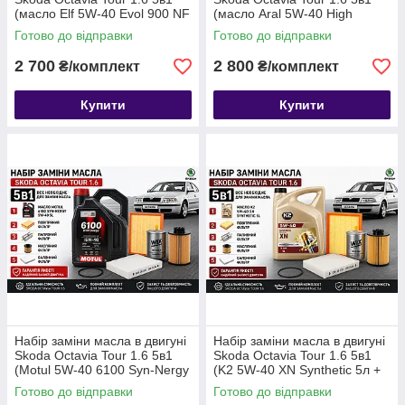
(масло Elf 5W-40 Evol 900 NF
(масло Aral 5W-40 High
(5л) + 4 фільтра)
Tronic (5л) + 4 фільтра)
Готово до відправки
Готово до відправки
2 700
2 800
₴/комплект
₴/комплект
Купити
Купити
Набір заміни масла в двигуні
Набір заміни масла в двигуні
Skoda Octavia Tour 1.6 5в1
Skoda Octavia Tour 1.6 5в1
(Motul 5W-40 6100 Syn-Nergy
(K2 5W-40 XN Synthetic 5л +
(5л) + 4 фільтра)
4 фільтра)
Готово до відправки
Готово до відправки