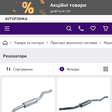
AVTOFISHKA
Товари та послуги
Пристрої вихлопної системи
Резо
Резонатори
Сортування
0
Фільтри