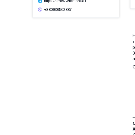
https://t.me/AvtoFishka1
+380936562887
Н
т
р
З
а
С
—
Д