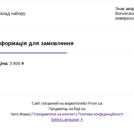
Знак авар
клад набору
Вогнегасн
компресо
нформація для замовлення
іна:
3 800 ₴
Сайт створений на маркетплейсі
Prom.ua
Продавець на Bigl.ua
Авто Фішка |
Поскаржитися на контент
|
Політика конфіденційності
Select Language
▼