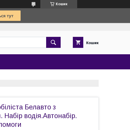
Кошик
Кошик
біліста Белавто з
 Набір водія.Автонабір.
опомоги