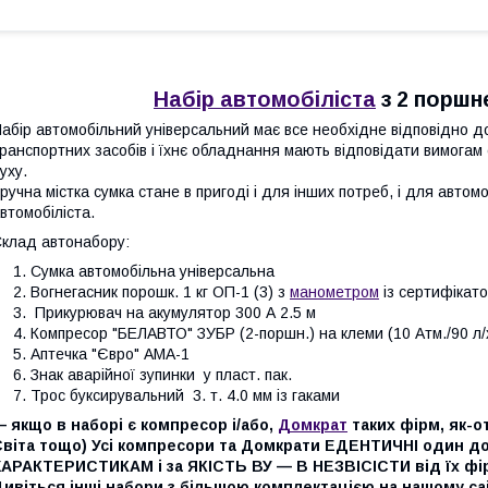
Набір автомобіліста
з 2 поршн
абір автомобільний універсальний має все необхідне відповідно д
ранспортних засобів і їхнє обладнання мають відповідати вимогам
уху.
ручна містка сумка стане в пригоді і для інших потреб, і для автом
втомобіліста.
клад автонабору:
Сумка автомобільна універсальна
Вогнегасник порошк. 1 кг ОП-1 (3) з
манометром
із сертифікат
Прикурювач на акумулятор 300 А 2.5 м
Компресор "БЕЛАВТО" ЗУБР (2-поршн.) на клеми (10 Атм./90 л/х
Аптечка "Євро" АМА-1
Знак аварійної зупинки у пласт. пак.
Трос буксирувальний 3. т. 4.0 мм із гаками
 якщо в наборі є компресор і/або,
Домкрат
таких фірм, як-от
Світа тощо) Усі компресори та Домкрати ЕДЕНТИЧНІ один д
ХАРАКТЕРИСТИКАМ і за ЯКІСТЬ ВУ — В НЕЗВІСІСТИ від їх фі
ивіться інші набори з більшою комплектацією на нашому сай