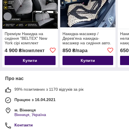
Преміум Накидка на
Накидка-масажер /
Нак
сидіння "BELTEX" New
Дерев'яна накидка-
нела
York сірі комплект
масажер на сидіння авто.
наки
пер+зад, універсальні
Світлі в асортименті!
сиді
4 900
850
650
₴/комплект
₴/пара
підходять на 99.9% авто
Купити
Купити
Про нас
99% позитивних з 1170 відгуків за рік
Працює з 16.04.2021
м. Вінниця
Вінниця, Україна
Контакти