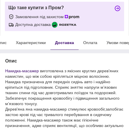
Що таке купити з Пром?
Замовлення під захистом
Доступна доставка
пис
Характеристики
Доставка
Оплата
Умови пове
Опис
Накидка-масажер
виготовлена з якісних круглих дерев’яних
намистин, що між собою кріпляться міцною волосінню.
Накидка призначена для передніх сидінь авто і надійно
кріпиться під підголовник. Сприяє зняттю напруги м’язових
тканин спини під час довготривалих поїздок та подорожей.
Забезпечує покращення кровообігу і підвищення загального
м’язового тонусу.
Дерев'яна яна накидка-масажер стимулює кровообіг,запобігає
застою крові під час тривалого перебування в сидячому
положенні. Накидка-масажер також має гігієнічне
призначення, адже сприяє вентиляції, що особливо актуально