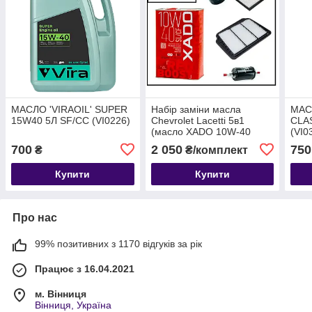
МАСЛО 'VIRAOIL' SUPER
Набір заміни масла
МАС
15W40 5Л SF/CC (VI0226)
Chevrolet Lacetti 5в1
CLA
(масло XADO 10W-40
(VI0
SL/CF 4л, 4 фільтри)
700
2 050
750
₴
₴/комплект
Купити
Купити
Про нас
99% позитивних з 1170 відгуків за рік
Працює з 16.04.2021
м. Вінниця
Вінниця, Україна