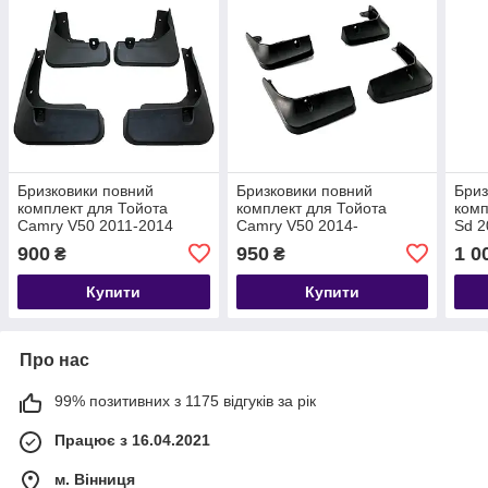
Бризковики повний
Бризковики повний
Бриз
комплект для Тойота
комплект для Тойота
комп
Camry V50 2011-2014
Camry V50 2014-
Sd 2
(PU06033012P1),
(PZ416V396100), кт. 4шт
комп
900
950
1 0
₴
₴
комплект 4шт
MF.TOCA2015
MF.
MF.TOCA2011
Купити
Купити
Про нас
99% позитивних з 1175 відгуків за рік
Працює з 16.04.2021
м. Вінниця