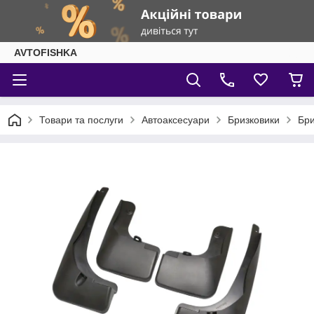
AVTOFISHKA
Товари та послуги
Автоаксесуари
Бризковики
Бри