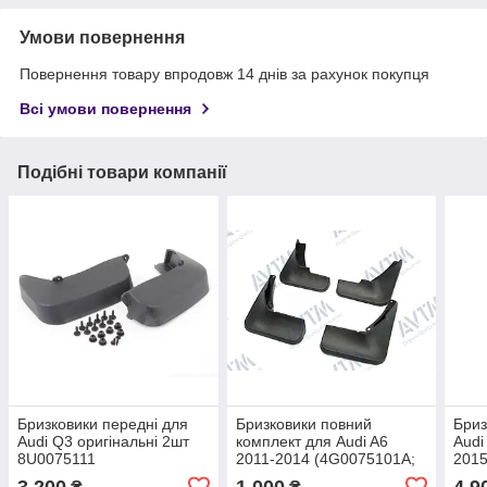
Умови повернення
Повернення товару впродовж 14 днів за рахунок покупця
Всі умови повернення
Подібні товари компанії
Бризковики передні для
Бризковики повний
Бриз
Audi Q3 оригінальні 2шт
комплект для Audi A6
Audi
8U0075111
2011-2014 (4G0075101A;
2015
4G0075111), комплект 4шт
4G0
3 200
1 000
4 9