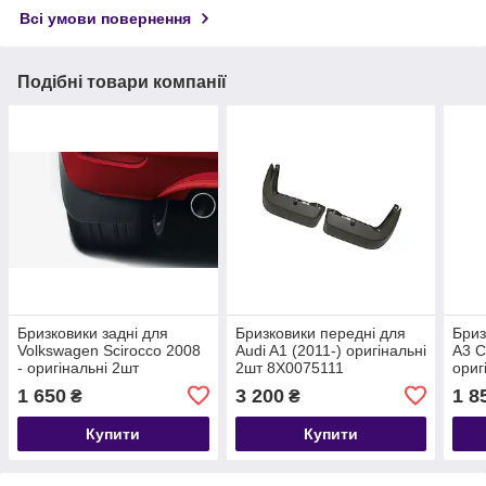
Всі умови повернення
Подібні товари компанії
Бризковики задні для
Бризковики передні для
Бриз
Volkswagen Scirocco 2008
Audi A1 (2011-) оригінальні
A3 C
- оригінальні 2шт
2шт 8X0075111
ориг
1K8075101
8V3
1 650
3 200
1 8
₴
₴
Купити
Купити