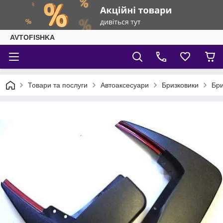
AVTOFISHKA
Товари та послуги
Автоаксесуари
Бризковики
Бри