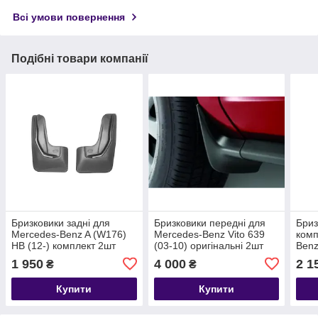
Всі умови повернення
Подібні товари компанії
Бризковики задні для
Бризковики передні для
Бриз
Mercedes-Benz A (W176)
Mercedes-Benz Vito 639
комп
HB (12-) комплект 2шт
(03-10) оригінальні 2шт
Benz
NPL-Br-56-05B
B66560458
(B66
1 950
4 000
2 1
₴
₴
MF.
Купити
Купити