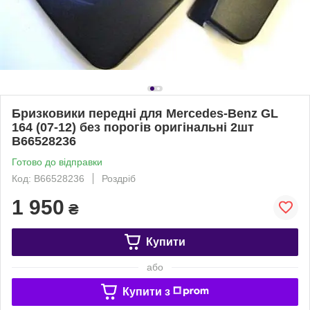
Бризковики передні для Mercedes-Benz GL
164 (07-12) без порогів оригінальні 2шт
B66528236
Готово до відправки
Код: B66528236
Роздріб
1 950
₴
Купити
або
Купити з