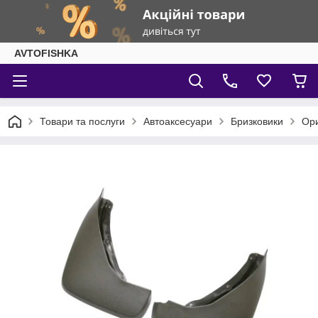
AVTOFISHKA
Товари та послуги
Автоаксесуари
Бризковики
Ори