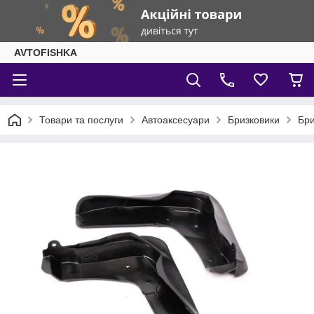
AVTOFISHKA
Товари та послуги
Автоаксесуари
Бризковики
Бри