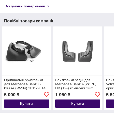
Всі умови повернення
Подібні товари компанії
Оригінальні бризговики
Бризковики задні для
Бриз
для Mercedes-Benz C-
Mercedes-Benz A (W176)
Volk
klasse (W204) 2011-2014,
HB (12-) комплект 2шт
ориг
задні 2шт A2048900678
NPL-Br-56-05B
5NA
5 000
1 950
5 5
₴
₴
Купити
Купити