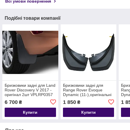
Всі умови повернення
Подібні товари компанії
Бризковики задні для Land
Бризковики задні для
Бриз
Rover Discovery V 2017 -
Range Rover Evoque
Rang
оригінал 2шт VPLRP0357
Dynamic (11-),оригінальні
Dyna
2шт VPLVP0070
2шт
6 700
1 850
1 8
₴
₴
Купити
Купити