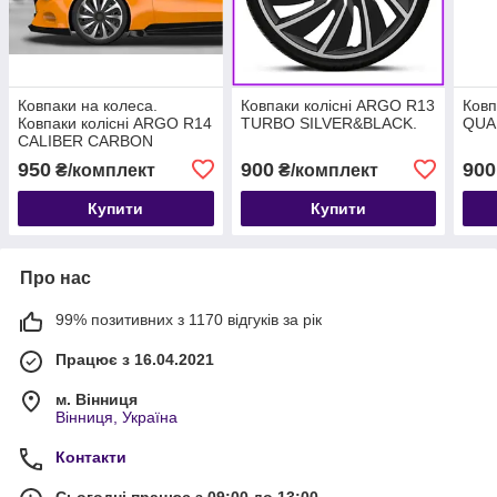
Ковпаки на колеса.
Ковпаки колісні ARGO R13
Ковп
Ковпаки колісні ARGO R14
TURBO SILVER&BLACK.
QUAD
CALIBER CARBON
SILVER/BLACK. Колпаки
950
900
900
₴/комплект
₴/комплект
на диски
Купити
Купити
Про нас
99% позитивних з 1170 відгуків за рік
Працює з 16.04.2021
м. Вінниця
Вінниця, Україна
Контакти
Сьогодні працює з 09:00 до 13:00