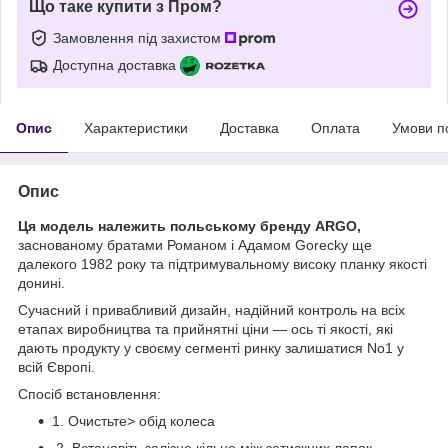
Що таке купити з Пром?
Замовлення під захистом
Доступна доставка
Опис
Характеристики
Доставка
Оплата
Умови п
Опис
Ця модель належить польському бренду ARGO,
заснованому братами Романом і Адамом Gorecky ще
далекого 1982 року та підтримувальному високу планку якості
донині.
Сучасний і привабливий дизайн, надійний контроль на всіх
етапах виробництва та прийнятні ціни — ось ті якості, які
дають продукту у своєму сегменті ринку залишатися No1 у
всій Європі.
Спосіб встановлення:
1. Очистьте> обід колеса
2. Встановіть залізне кільце між затискних лапок