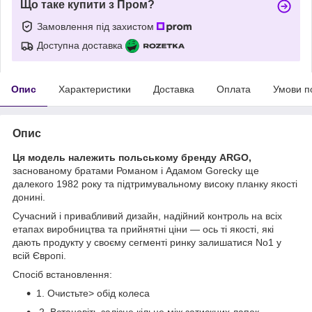
Що таке купити з Пром?
Замовлення під захистом
Доступна доставка
Опис
Характеристики
Доставка
Оплата
Умови п
Опис
Ця модель належить польському бренду ARGO,
заснованому братами Романом і Адамом Gorecky ще
далекого 1982 року та підтримувальному високу планку якості
донині.
Сучасний і привабливий дизайн, надійний контроль на всіх
етапах виробництва та прийнятні ціни — ось ті якості, які
дають продукту у своєму сегменті ринку залишатися No1 у
всій Європі.
Спосіб встановлення:
1. Очистьте> обід колеса
2. Встановіть залізне кільце між затискних лапок