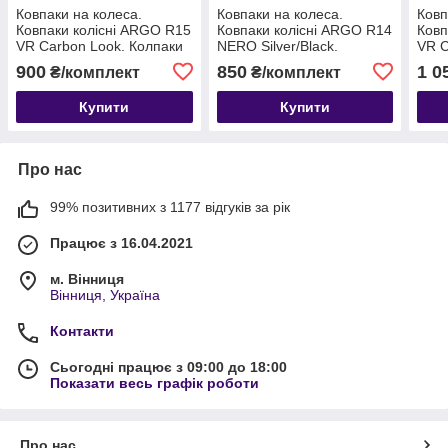
Ковпаки на колеса.
Ковпаки на колеса.
Ковп
Ковпаки колісні ARGO R15
Ковпаки колісні ARGO R14
Ковп
VR Carbon Look. Колпаки
NERO Silver/Black.
VR C
на диски
Колпаки на диски
на д
900
850
1 0
₴/комплект
₴/комплект
Купити
Купити
Про нас
99% позитивних з 1177 відгуків за рік
Працює з 16.04.2021
м. Вінниця
Вінниця, Україна
Контакти
Сьогодні працює з 09:00 до 18:00
Показати весь графік роботи
Про нас