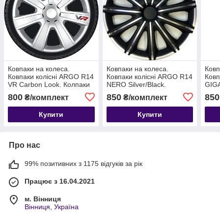
Ковпаки на колеса.
Ковпаки на колеса.
Ковп
Ковпаки колісні ARGO R14
Ковпаки колісні ARGO R14
Ковп
VR Carbon Look. Колпаки
NERO Silver/Black.
GIGA
на диски
Колпаки на диски
800
850
850
₴/комплект
₴/комплект
Купити
Купити
Про нас
99% позитивних з 1175 відгуків за рік
Працює з 16.04.2021
м. Вінниця
Вінниця, Україна