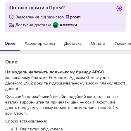
Що таке купити з Пром?
Замовлення під захистом
Доступна доставка
Опис
Характеристики
Доставка
Оплата
Умови п
Опис
Ця модель належить польському бренду ARGO,
заснованому братами Романом і Адамом Gorecky ще
далекого 1982 року та підтримувальному високу планку якості
донині.
Сучасний і привабливий дизайн, надійний контроль на всіх
етапах виробництва та прийнятні ціни — ось ті якості, які
дають продукту у своєму сегменті ринку залишатися No1 у
всій Європі.
Спосіб встановлення:
1. Очистьте> обід колеса