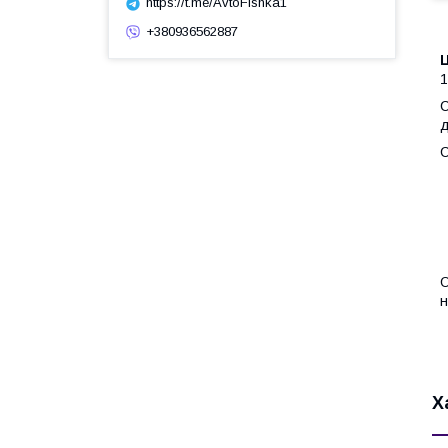
https://t.me/AvtoFishka1
+380936562887
1
С
д
С
О
н
Х