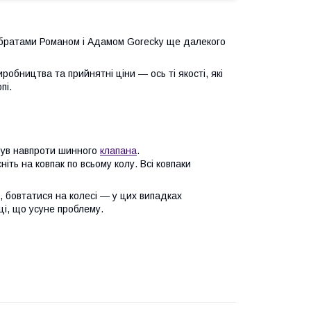
братами Романом і Адамом Gorecky ще далекого
робництва та прийнятні ціни — ось ті якості, які
пі.
 був навпроти шинного
клапана
.
ніть на ковпак по всьому колу. Всі ковпаки
, бовтатися на колесі — у цих випадках
ці, що усуне проблему.