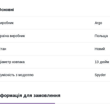
Основні
иробник
Argo
раїна виробник
Польща
Стан
Новий
іаметр ковпака
13 дюйм
умісність з моделлю
Spyder
нформація для замовлення