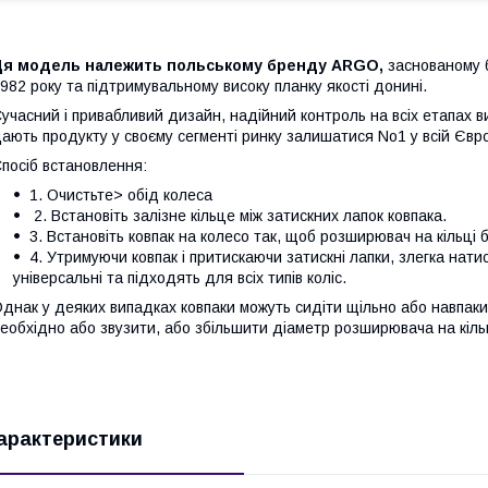
Ця модель належить польському бренду ARGO,
заснованому 
982 року та підтримувальному високу планку якості донині.
учасний і привабливий дизайн, надійний контроль на всіх етапах ви
ають продукту у своєму сегменті ринку залишатися No1 у всій Євро
посіб встановлення:
1. Очистьте> обід колеса
2. Встановіть залізне кільце між затискних лапок ковпака.
3. Встановіть ковпак на колесо так, щоб розширювач на кільці
4. Утримуючи ковпак і притискаючи затискні лапки, злегка натис
універсальні та підходять для всіх типів коліс.
днак у деяких випадках ковпаки можуть сидіти щільно або навпаки
еобхідно або звузити, або збільшити діаметр розширювача на кіль
арактеристики