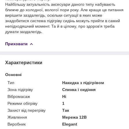
Найбільшу актуальність аксесуари даного типу набувають
ближче до холодної, вологої пори року. Але краще це питання
вирішити заздалегідь, оскільки ситуації в яких може
знадобитися система підігріву сидінь можуть прийти в самий
непідходяшчий момент. Та й в цілому, про здоров'я треба
думати заздалегідь.
Приховати
Характеристики
Основні
Тип
Накидка з підігрівом
Зона підігріву
Спинка і сидіння
Вібромасаж
Ні
Режими обігріву
1
Захист від перегріву
Так
Живлення
Мережа 12В
Виробник
Elegant