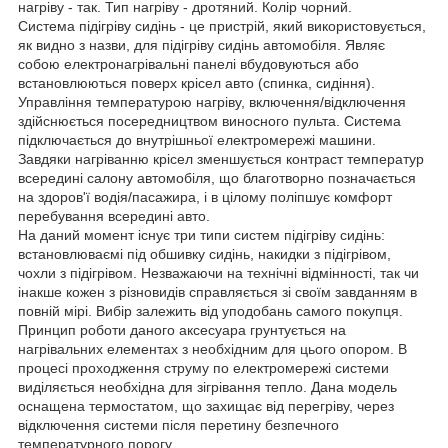
нагріву - так. Тип нагріву - дротяний. Колір чорний.
Система підігріву сидінь - це пристрій, який використовується,
як видно з назви, для підігріву сидінь автомобіля. Являє
собою електронагрівальні панелі вбудовуються або
встановлюються поверх крісел авто (спинка, сидіння).
Управління температурою нагріву, включення/відключення
здійснюється посередництвом виносного пульта. Система
підключається до внутрішньої електромережі машини.
Завдяки нагріванню крісел зменшується контраст температур
всередині салону автомобіля, що благотворно позначається
на здоров'ї водія/пасажира, і в цілому поліпшує комфорт
перебування всередині авто.
На даний момент існує три типи систем підігріву сидінь:
встановлюваємі під обшивку сидінь, накидки з підігрівом,
чохли з підігрівом. Незважаючи на технічні відмінності, так чи
інакше кожен з різновидів справляється зі своїм завданням в
повній мірі. Вибір залежить від уподобань самого покупця.
Принцип роботи даного аксесуара грунтується на
нагрівальних елементах з необхідним для цього опором. В
процесі проходження струму по електромережі системи
виділяється необхідна для зігрівання тепло. Дана модель
оснащена термостатом, що захищає від перегріву, через
відключення системи після перетину безпечного
температурного порогу.