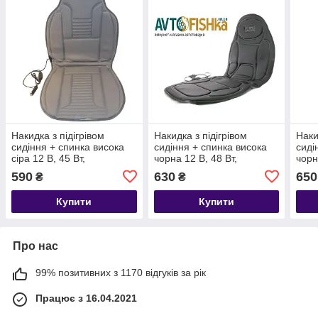
Накидка з підігрівом
Накидка з підігрівом
Наки
сидіння + спинка висока
сидіння + спинка висока
сиді
сіра 12 В, 45 Вт,
чорна 12 В, 48 Вт,
чорн
перемикання. 3 режими,
перемикання. 3 режими,
пере
590
630
650
₴
₴
100х50 см Elegant
108х49см Vitol
115х
Купити
Купити
Про нас
99% позитивних з 1170 відгуків за рік
Працює з 16.04.2021