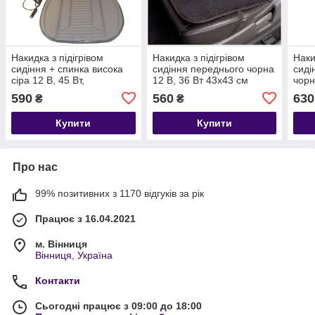
Накидка з підігрівом
Накидка з підігрівом
Наки
сидіння + спинка висока
сидіння переднього чорна
сиді
сіра 12 В, 45 Вт,
12 В, 36 Вт 43x43 см
чорн
перемикання. 3 режими,
Lavita
пере
590
560
630
₴
₴
100х50 см Elegant
100х
Купити
Купити
Про нас
99% позитивних з 1170 відгуків за рік
Працює з 16.04.2021
м. Вінниця
Вінниця, Україна
Контакти
Сьогодні працює з 09:00 до 18:00