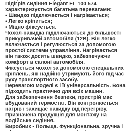
Підігрів сидіння Elegant EL 100 574
характеризується багатьма перевагами:
• Швидко підключається і нагрівається;
• Легко кріпиться;
• Міцно фіксується.
Чохол-накидка підключаються до більшості
прикуривачей автомобіля (12В). Він легко
включається і регулюється за допомогою
простої системи управління. Нагрівається
він також досить швидко, забезпечуючи
комфорт в салоні автомобіля.
Фіксується чохол за допомогою спеціальних
кріплень, які надійно утримують його під час
руху транспортного засобу.
Перевагою моделі є і її універсальність. Вона
підходить практично для всіх машин.
Для забезпечення безпеки, пристрій має
вбудований термостат. Він контролюється
нагрів і захищає накидку від перегріву.
Призначена продукція для монтажу на
водійське сидіння.
Виробник - Польща. Функціональна, зручна і