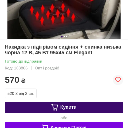
Накидка з підігрівом сидіння + спинка низька
чорна 12 В, 45 Вт 95x45 см Elegant
Готово до відправки
Код: 163866
Опт і роздріб
570
₴
520 ₴
від 2 шт.
Купити
або
Купити з