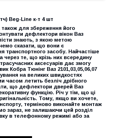
тч) Beg-Line к-т 4 шт
 також для збереження його
онтувати дефлектори вікон Ваз
ілісти знають, з якою метою
чемо сказати, що вони є
я транспортного засобу. Найчастіше
 через те, що крізь них всередину
трасучасних аксесуарів дає змогу
вик Кобра Тюнінг Ваз 2101,03,05,06,07
сування на великих швидкостях
ими часом летить безліч дрібного
ати, що дефлектори дверей Ваз
декоративну функцію. Річ у тім, що ці
игінальність. Тому, якщо ви хочете,
нспорту, терміново виконайте монтаж
мо зараз, не залишаючи цей розділ
вку в телефонному режимі або за