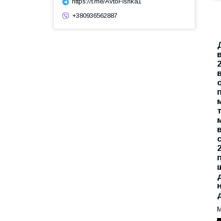
https://t.me/AvtoFishka1
+380936562887
М