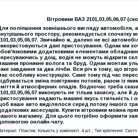
Вітровики ВАЗ 2101,03,05,06,07 (ско
Для поліпшення зовнішнього вигляду автомобіля, а
внутрішнього простору, рекомендується спочатку м
2101,03,05,06,07. Звичайно ж, далеко не всі автомоб
використовуються дані пристосування. Однак ми хо
обов'язковими додатковими елементами обладнанн
пересуваючись у дощ, водія не можуть відкрити скла
машини проникне волога та бруд. Однак монтаж уль
таке завдання за два лічби. Вся річ в тому, що вітро
має особливу конструкцію. Саме тому під час пере
відбувається зміна повітряних потоків, разом із як
сміття й атмосферних опадів. Водночас треба сказ
2101,03,05,06,07 виконують не тільки захисну, але й 
пристосування надають машині якусь стильність і ор
щоб ваше авто виділялося серед потоку іншого тра
додаткових аксесуарів. Купити вітровики можна пря
нашого магазину. Для цього потрібно оформити зая
допомогою онлайн-чату.
атеріал: Пластик; Кількість у комплекті: 4 шт.; Тип кріплення: Скотч