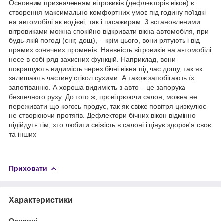
Основним призначенням вітровиків (дефлекторів вікон) є
створення максимально комфортних умов під годину поїздкі
на автомобілі як водієві, так і пасажирам. З встановленими
вітровиками можна спокійно відкривати вікна автомобіля, при
будь-якій погоді (сніг, дощ), – крім цього, вони рятують і від
прямих сонячних променів. Наявність вітровиків на автомобілі
несе в собі ряд захисних функцій. Наприклад, вони
покращують видимість через бічні вікна під час дощу, так як
залишають частину стікол сухими. А також запобігають їх
запотіванню. А хороша видимість з авто – це запорука
безпечного руху. До того ж, провітрюючи салон, можна не
переживати що когось продує, так як свіже повітря циркулює
не створюючи протягів. Дефлектори бічних вікон відмінно
підійдуть тім, хто любити свіжість в салоні і цінує здоров'я своє
та інших.
Приховати
Характеристики
Основні