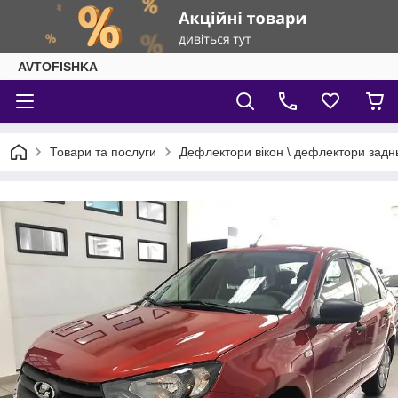
AVTOFISHKA
Товари та послуги
Дефлектори вікон \ дефлектори задн