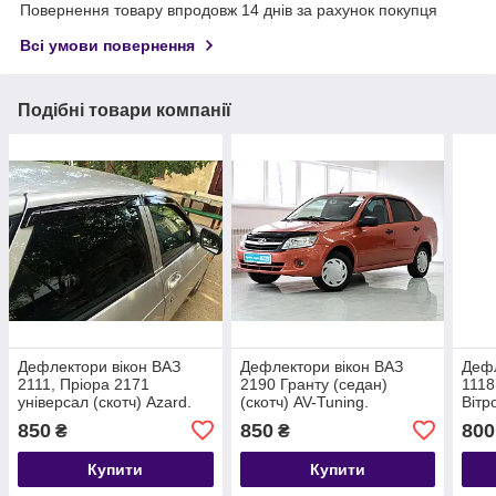
Повернення товару впродовж 14 днів за рахунок покупця
Всі умови повернення
Подібні товари компанії
Дефлектори вікон ВАЗ
Дефлектори вікон ВАЗ
Дефл
2111, Пріора 2171
2190 Гранту (седан)
1118
універсал (скотч) Azard.
(скотч) AV-Tuning.
Вітр
Вітровики на ваз 2111,
Вітровики на LADA 2190
1118
850
850
800
₴
₴
2171
Granta
Купити
Купити