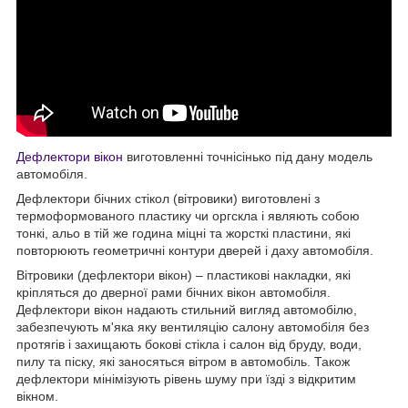
Дефлектори вікон
виготовленні точнісінько під дану модель
автомобіля.
Дефлектори бічних стікол (вітровики) виготовлені з
термоформованого пластику чи оргскла і являють собою
тонкі, альо в тій же година міцні та жорсткі пластини, які
повторюють геометричні контури дверей і даху автомобіля.
Вітровики (дефлектори вікон) – пластикові накладки, які
кріпляться до дверної рами бічних вікон автомобіля.
Дефлектори вікон надають стильний вигляд автомобілю,
забезпечують м'яка яку вентиляцію салону автомобіля без
протягів і захищають бокові стікла і салон від бруду, води,
пилу та піску, які заносяться вітром в автомобіль. Також
дефлектори мінімізують рівень шуму при їзді з відкритим
вікном.