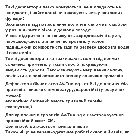
Такі дефлектори легко монтуються, не відпадають на
швидкості, і найголовніше виконують низку важливих
функцій:
Захищають від потрапляння вологи в салон автомобіля
у разі відкритих вікон у дощову погоду;
У разі відкритих вікон знижують аеродинамічні шуми,
перешкоджають виникненню протягів у салоні,
підвищуючи комфортність їзди та безпеку здоров'я водія
і пасажирів;
Темні дефлектори вікон захищають водія від прямих
сонячних променів, у такий спосіб покращуючи
видимість дороги. Також знижують нагрівання салону,
оскільки є в зоні активного впливу сонячних променів.
Дефлектори бічних скел AV-Tuning : стійкі до впливу УФ-
променів і низьких температур;ударостійкі (у розумних
межах);
екологічно безпечні; мають тривалий термін
експлуатації.
Для кріплення вітровиків AV-Tuning air застосовується
професійний скотч 3М.
Цей спосіб вважається найнадійнішим.
Також ніщо не перешкоджатиме роботі склопідіймачів, як