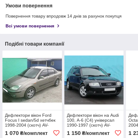
Умови повернення
Повернення товару впродовж 14 днів за рахунок покупця
Всі умови повернення
Подібні товари компанії
Дефлектори вікон Ford
Дефлектори вікон на Audi
Дефл
Focus I sedan/5d хетчбек
100, А-6 (С4) універсал
Octa
1998-2004 (скотч) AV-
1990-1997 (скотч) AV-
2004
Tuning.Вітровики на Ford
Tuning. Вітровики на Audi
1 070
1 150
1 2
₴/комплект
₴/комплект
Focus
100