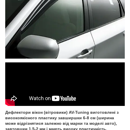
Дефлектори вікон (вітровики) AV-Tuning виготовлені з
високоякісного пластику завширшки 6-8 см (ширина
може відрізнятися залежно від марки та моделі авто),
завтовшки 1,5-2 мм і мають високу пластичність.