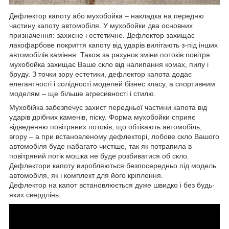
Дефлектор капоту або мухобойка – накладка на передню
частину капоту автомобіля. У мухобойки два основних
призначення: захисне і естетичне. Дефлектор захищає
лакофарбове покриття капоту від ударів вилітають з-під інших
автомобілів каміння. Також за рахунок зміни потоків повітря
мухобойка захищає Ваше скло від налипання комах, пилу і
бруду. З точки зору естетики, дефлектор капота додає
елегантності і солідності моделей бізнес класу, а спортивним
моделям – ще більше агресивності і стилю.
Мухобійка забезпечує захист передньої частини капота від
ударів дрібних каменів, піску. Форма мухобойки сприяє
відведенню повітряних потоків, що обтікають автомобіль,
вгору – а при встановленому дефлекторі, лобове скло Вашого
автомобіля буде набагато чистіше, так як потрапила в
повітряний потік мошка не буде розбиватися об скло.
Дефлектори капоту виробляються безпосередньо під модель
автомобіля, як і комплект для його кріплення.
Дефлектор на капот встановлюється дуже швидко і без будь-
яких свердлінь.