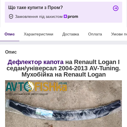
Що таке купити з Пром?
Замовлення під захистом
Опис
Характеристики
Доставка
Оплата
Умови п
Опис
Дефлектор капота
на Renault Logan I
седан/універсал 2004-2013 AV-Tuning.
Мухобійка на Renault Logan