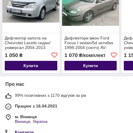
Дефлектор капота на
Дефлектори вікон Ford
Дефл
Chevrolet Lacetti седан/
Focus I sedan/5d хетчбек
Chev
універсал 2004-2013.
1998-2004 (скотч) AV-
унів
Мухобійка на Chevrolet
Tuning.Вітровики на Ford
Мухо
1 050
1 070
1 1
₴
₴/комплект
Lacetti
Focus
Lacet
Купити
Купити
Про нас
99% позитивних з 1170 відгуків за рік
Працює з 16.04.2021
м. Вінниця
Вінниця, Україна
Контакти