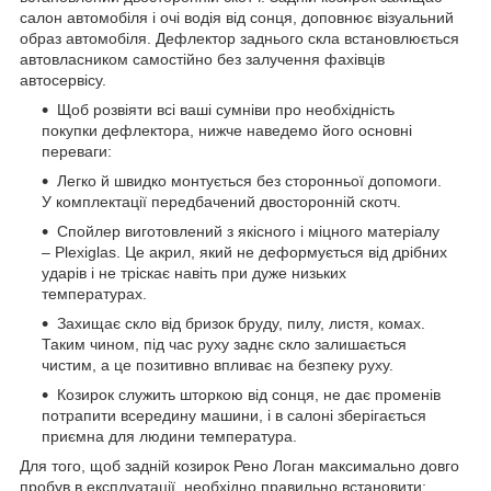
салон автомобіля і очі водія від сонця, доповнює візуальний
образ автомобіля. Дефлектор заднього скла встановлюється
автовласником самостійно без залучення фахівців
автосервісу.
Щоб розвіяти всі ваші сумніви про необхідність
покупки дефлектора, нижче наведемо його основні
переваги:
Легко й швидко монтується без сторонньої допомоги.
У комплектації передбачений двосторонній скотч.
Спойлер виготовлений з якісного і міцного матеріалу
– Plexiglas. Це акрил, який не деформується від дрібних
ударів і не тріскає навіть при дуже низьких
температурах.
Захищає скло від бризок бруду, пилу, листя, комах.
Таким чином, під час руху заднє скло залишається
чистим, а це позитивно впливає на безпеку руху.
Козирок служить шторкою від сонця, не дає променів
потрапити всередину машини, і в салоні зберігається
приємна для людини температура.
Для того, щоб задній козирок Рено Логан максимально довго
пробув в експлуатації, необхідно правильно встановити: