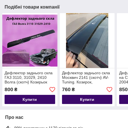
Подібні товари компанії
Дефлектор заднього скла
Дефлектор заднього скла
Дефл
ГАЗ 3110, 31029, 2410
Москвич 2141 (скотч) AV-
на C
Волга (скотч) Козирьок
Tuning. Козирок,
2004
заднього скла
ветровики, заднього скла
Кози
800
760
850
₴
₴
задн
Купити
Купити
Про нас