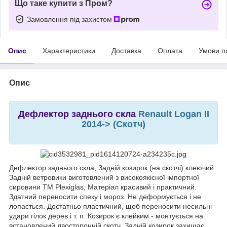
Що таке купити з Пром?
Замовлення під захистом
Опис
Характеристики
Доставка
Оплата
Умови п
Опис
Дефлектор заднього скла
Renault Logan II
2014-> (Скотч)
Дефлектор заднього скла, Задній козирок (на скотчі) клеючий
Задній ветровики виготовлений з високоякісної імпортної
сировини ТМ Plexiglas, Матеріал красивий і практичний.
Здатний переносити спеку і мороз. Не деформується і не
лопається. Достатньо пластичний, щоб переносити несильні
удари гілок дерев і т. п. Козирок є клейким - монтується на
встановлений двосторонній скотч. Задній козирок захищає