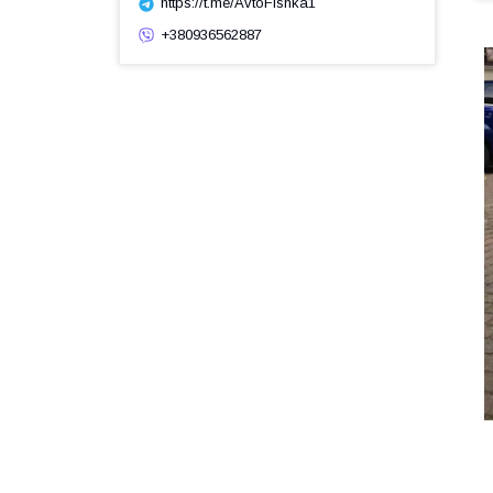
https://t.me/AvtoFishka1
+380936562887