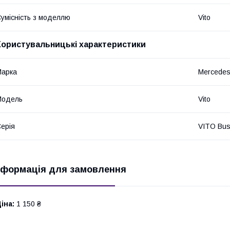
умісність з моделлю
Vito
Користувальницькі характеристики
Марка
Mercede
Модель
Vito
ерія
VITO Bus
нформація для замовлення
іна:
1 150 ₴