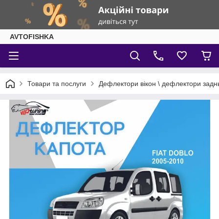
AVTOFISHKA
Товари та послуги
Дефлектори вікон \ дефлектори задн