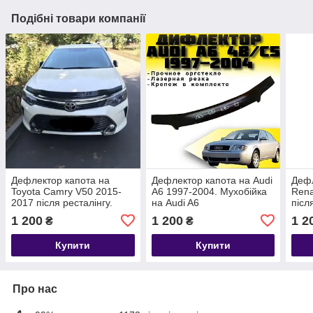
Подібні товари компанії
Дефлектор капота на
Дефлектор капота на Audi
Дефл
Toyota Camry V50 2015-
A6 1997-2004. Мухобійка
Rena
2017 після ресталінгу.
на Audi A6
післ
Мухобійка на Toyota
Мухо
1 200
1 200
1 2
₴
₴
Camry
Купити
Купити
Про нас