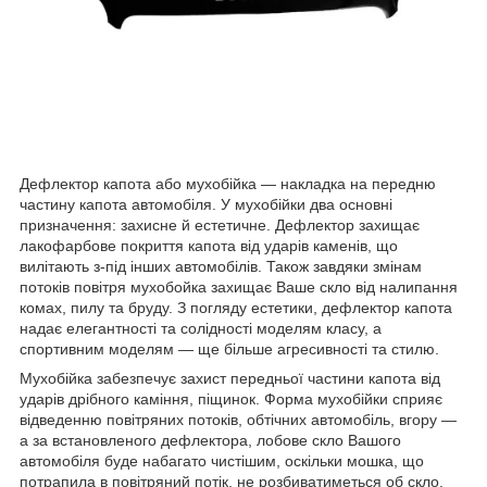
Дефлектор капота або мухобійка — накладка на передню
частину капота автомобіля. У мухобійки два основні
призначення: захисне й естетичне. Дефлектор захищає
лакофарбове покриття капота від ударів каменів, що
вилітають з-під інших автомобілів. Також завдяки змінам
потоків повітря мухобойка захищає Ваше скло від налипання
комах, пилу та бруду. З погляду естетики, дефлектор капота
надає елегантності та солідності моделям класу, а
спортивним моделям — ще більше агресивності та стилю.
Мухобійка забезпечує захист передньої частини капота від
ударів дрібного каміння, піщинок. Форма мухобійки сприяє
відведенню повітряних потоків, обтічних автомобіль, вгору —
а за встановленого дефлектора, лобове скло Вашого
автомобіля буде набагато чистішим, оскільки мошка, що
потрапила в повітряний потік, не розбиватиметься об скло.