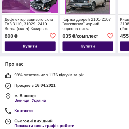
Дефлектор заднього скла
Картка дверей 2101-2107
Кише
ГАЗ 3110, 31029, 2410
"ексклюзив" чорний,
2108
Волга (скотч) Козирьок
червона нитка
(2шт
заднього скла
800
635
455
₴
₴/комплект
Купити
Купити
Про нас
99% позитивних з 1176 відгуків за рік
Працює з 16.04.2021
м. Вінниця
Вінниця, Україна
Контакти
Сьогодні вихідний
Показати весь графік роботи