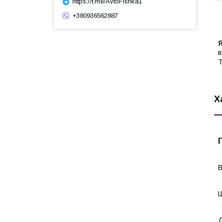
https://t.me/AvtoFishka1
+380936562887
в
Т
Х
В