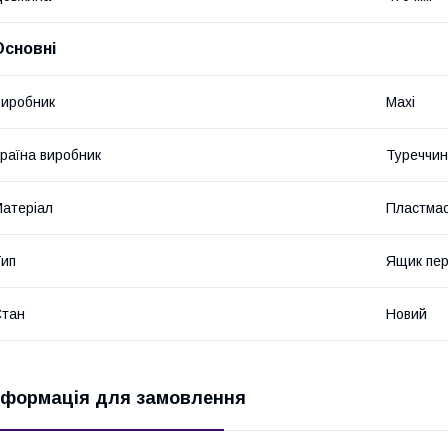
Основні
иробник
Maxi
раїна виробник
Туреччи
атеріал
Пластма
ип
Ящик пе
Стан
Новий
нформація для замовлення