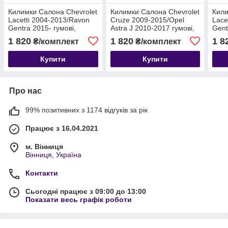
Килимки Салона Chevrolet
Килимки Салона Chevrolet
Кили
Lacetti 2004-2013/Ravon
Cruze 2009-2015/Opel
Lace
Gentra 2015- гумові,
Astra J 2010-2017 гумові,
Gent
комплект 5 штук
комплект 5 штук
комп
1 820
1 820
1 8
₴/комплект
₴/комплект
Купити
Купити
Про нас
99% позитивних з 1174 відгуків за рік
Працює з 16.04.2021
м. Вінниця
Вінниця, Україна
Контакти
Сьогодні працює з 09:00 до 13:00
Показати весь графік роботи