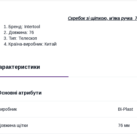
Скребок зі щіткою, м'яка ручка 
Бренд: Intertool
Довжина: 76
Тип: Телескоп
Країна-виробник: Китай
арактеристики
Основні атрибути
иробник
Bi-Plast
овжина щітки
76 мм