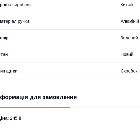
раїна виробник
Китай
атеріал ручки
Алюміній
олір
Зелений
Стан
Новий
ип щітки
Скребок
нформація для замовлення
іна:
245 ₴