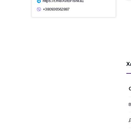
https://t.me/AvtoFishka1
+380936562887
Х
В
Д