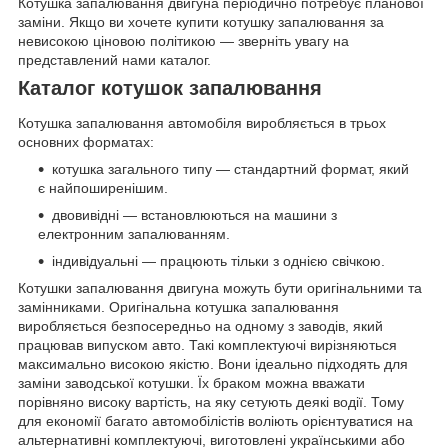
Котушка запалювання двигуна періодично потребує планової
заміни. Якщо ви хочете купити котушку запалювання за
невисокою ціновою політикою — зверніть увагу на
представлений нами каталог.
Каталог котушок запалювання
Котушка запалювання автомобіля виробляється в трьох
основних форматах:
котушка загального типу — стандартний формат, який
є найпоширенішим.
двовивідні — встановлюються на машини з
електронним запалюванням.
індивідуальні — працюють тільки з однією свічкою.
Котушки запалювання двигуна можуть бути оригінальними та
замінниками. Оригінальна котушка запалювання
виробляється безпосередньо на одному з заводів, який
працював випуском авто. Такі комплектуючі вирізняються
максимально високою якістю. Вони ідеально підходять для
заміни заводської котушки. Їх браком можна вважати
порівняно високу вартість, на яку сетують деякі водії. Тому
для економії багато автомобілістів воліють орієнтуватися на
альтернативні комплектуючі, виготовлені українськими або