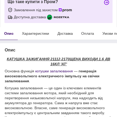
Що таке купити з Пром?
Замовлення під захистом
Доступна доставка
Опис
Характеристики
Доставка
Оплата
Умови п
Опис
КАТУШКА ЗАЖИГАННЯ 21112,2170ЩЕНА ВИХОДИ.1.6 ДВ
16КЛ 'АТ'
Основна функція
котушки запалювання
—
генерація
високовольтного електричного імпульсу на свічки
запалювання
.
Котушка запалювання — це один із ключових елементів
системи запалювання мотора, який необхідний для
перетворення низьковольтної напруги, яка надходить від
акумулятора до генератора. Сама ж напруга вже стає
високовольтною. Власне, саме генерація високовольтного
електроімпульсу є центральним завданням такого виробу.