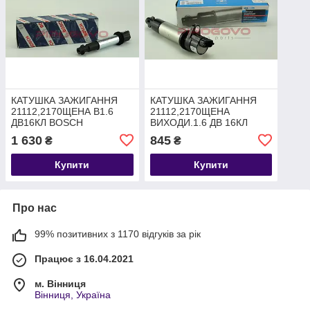
КАТУШКА ЗАЖИГАННЯ
КАТУШКА ЗАЖИГАННЯ
21112,2170ЩЕНА В1.6
21112,2170ЩЕНА
ДВ16КЛ BOSСH
ВИХОДИ.1.6 ДВ 16КЛ
(0221504473)
'АВТОВАЗ'
1 630
845
₴
₴
Купити
Купити
Про нас
99% позитивних з 1170 відгуків за рік
Працює з 16.04.2021
м. Вінниця
Вінниця, Україна