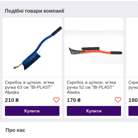
Подібні товари компанії
Скребок зі щіткою, м'яка
Скребок зі щіткою, м'яка
Скре
ручка 63 см "BI-PLAST"
ручка 52 см "BI-PLAST"
ручк
Alpejka
Alaska
210
170
190
₴
₴
Купити
Купити
Про нас