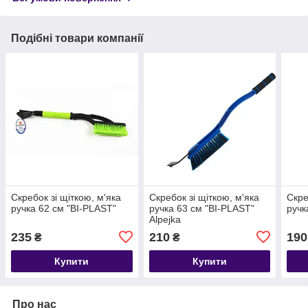
Подібні товари компанії
Скребок зі щіткою, м'яка
Скребок зі щіткою, м'яка
Скре
ручка 62 см "BI-PLAST"
ручка 63 см "BI-PLAST"
ручк
Alpejka
235
210
190
₴
₴
Купити
Купити
Про нас