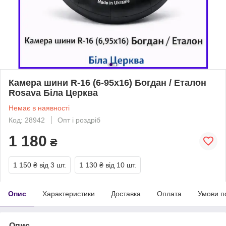
Камера шини R-16 (6-95х16) Богдан / Еталон
Rosava Біла Церква
Немає в наявності
Код: 28942
Опт і роздріб
1 180
₴
1 150 ₴
від 3 шт.
1 130 ₴
від 10 шт.
Опис
Характеристики
Доставка
Оплата
Умови п
Опис