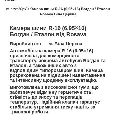
nt-size:20px">
Камера шини R-16 (6,95х16) Богдан / Еталон
Rosava Біла Церква
Камера шини R-16 (6,95×16)
Богдан / Еталон від Rosava
Виробництво — м. Біла Церква
Автомобільна камера R-16 (6,95×16)
призначена для комерційного
транспорту, зокрема автобусів
Богдан
та
Еталон
, а також інших авто з
відповідним типорозміром шин. Камера
розрахована на підвищені навантаження
та інтенсивну щоденну експлуатацію.
Виготовлена з високоякісної гуми, що
забезпечує відмінну герметичність,
стійкість до зносу та перепадів
температур. Надійний клапан гарантує
стабільне утримання тиску навіть за
тривалої роботи.