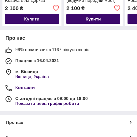
Rosava Біла Церква
(ведучий передній мост)
Rosa
Rosava Біла Церква
2 100
2 100
2 4
₴
₴
Купити
Купити
Про нас
99% позитивних з 1167 відгуків за рік
Працює з 16.04.2021
м. Вінниця
Вінниця, Україна
Контакти
Сьогодні працює з 09:00 до 18:00
Показати весь графік роботи
Про нас