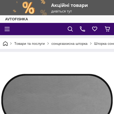
AVTOFISHKA
Товари та послуги
сонцезахисна шторка
Шторка сонц