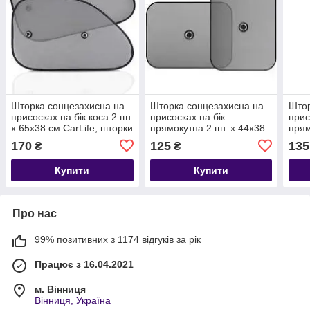
Шторка сонцезахисна на
Шторка сонцезахисна на
Штор
присосках на бік коса 2 шт.
присосках на бік
прис
х 65x38 см CarLife, шторки
прямокутна 2 шт. х 44x38
прям
від сонця в автомобіль
см CarLife, шторка на
см S
170
125
135
₴
₴
автомобіль
Купити
Купити
Про нас
99% позитивних з 1174 відгуків за рік
Працює з 16.04.2021
м. Вінниця
Вінниця, Україна