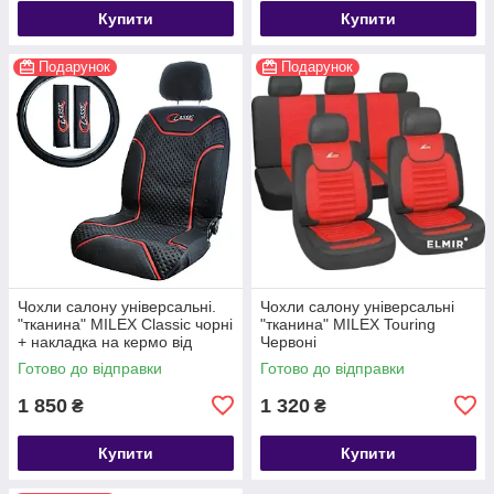
Купити
Купити
Подарунок
Подарунок
Чохли салону універсальні.
Чохли салону універсальні
"тканина" MILEX Classic чорні
"тканина" MILEX Touring
+ накладка на кермо від
Червоні
MILEX
Готово до відправки
Готово до відправки
1 850
1 320
₴
₴
Купити
Купити