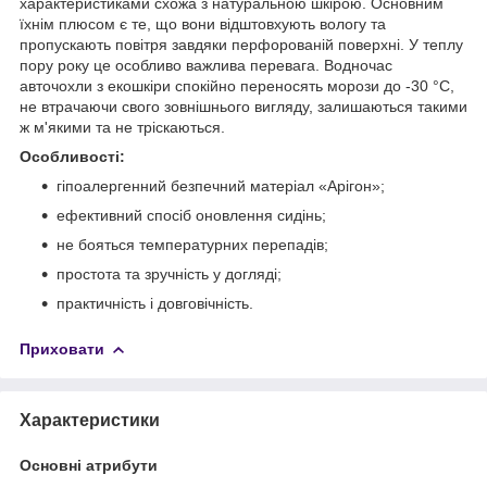
характеристиками схожа з натуральною шкірою. Основним
їхнім плюсом є те, що вони відштовхують вологу та
пропускають повітря завдяки перфорованій поверхні. У теплу
пору року це особливо важлива перевага. Водночас
авточохли з екошкіри спокійно переносять морози до -30 °C,
не втрачаючи свого зовнішнього вигляду, залишаються такими
ж м'якими та не тріскаються.
Особливості:
гіпоалергенний безпечний матеріал «Арігон»;
ефективний спосіб оновлення сидінь;
не бояться температурних перепадів;
простота та зручність у догляді;
практичність і довговічність.
Приховати
Характеристики
Основні атрибути