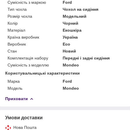
Сумісність з маркою
Ford
Тип чохла
Чохол на сидіння
Розмір чохла
Модельний
Колір
Чорний
Матеріал
Екошкіра
Країна виробник
Україна
Виробник
Eco
Стан
Новий
Комплектація набору
Передні і задні сидіння
Сумісність з моделлю
Mondeo
Користувальницькі характеристики
Марка
Ford
Модель
Mondeo
Приховати
Умови доставки
Нова Пошта