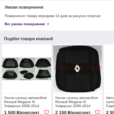
Умови повернення
Повернення товару впродовж 14 днів за рахунок покупця
Всі умови повернення
Подібні товари компанії
Чохли салону автомобіля
Чохли салону автомобіля
Авто
Renault Megane III
Renault Megane III
сало
Універсал 2008-2014
Універсал 2008-2014
Capt
Чорні "Авто Свет"
Чорні "Авто Свет"
2013
1 500
2 150
2 5
₴/комплект
₴/комплект