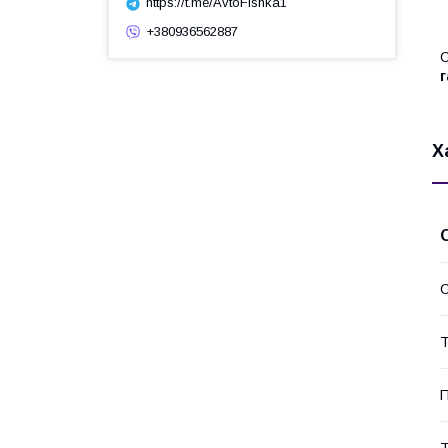
https://t.me/AvtoFishka1
+380936562887
С
г
Х
С
Т
П
Т