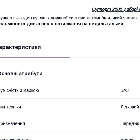
Суппорт 2101 у зборі 
уппорт — один вузлів гальмівної системи автомобіля, який являє с
альмівного диска після натискання на педаль гальма
.
арактеристики
Основні атрибути
умісність з маркою
ВАЗ
ип техніки
Легковий
ризначення
Переднє 
ип запчастини
Аналог