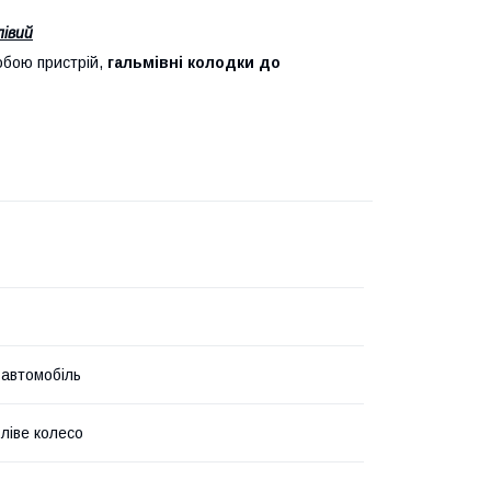
лівий
обою пристрій,
гальмівні колодки до
 автомобіль
ліве колесо