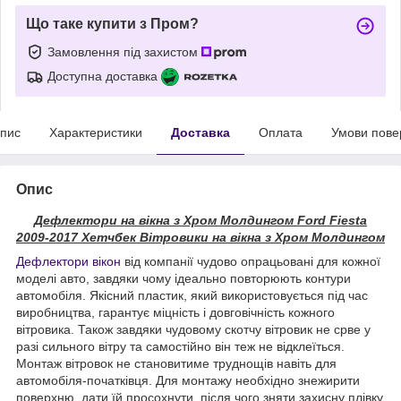
Що таке купити з Пром?
Замовлення під захистом
Доступна доставка
пис
Характеристики
Доставка
Оплата
Умови пове
Опис
Дефлектори на вікна з Хром Молдингом Ford Fiesta
2009-2017 Хетчбек Вітровики на вікна з Хром Молдингом
Дефлектори вікон
від компанії чудово опрацьовані для кожної
моделі авто, завдяки чому ідеально повторюють контури
автомобіля. Якісний пластик, який використовується під час
виробництва, гарантує міцність і довговічність кожного
вітровика. Також завдяки чудовому скотчу вітровик не срве у
разі сильного вітру та самостійно він теж не відклеїться.
Монтаж вітровок не становитиме труднощів навіть для
автомобіля-початківця. Для монтажу необхідно знежирити
поверхню, дати їй просохнути, після чого зняти захисну плівку