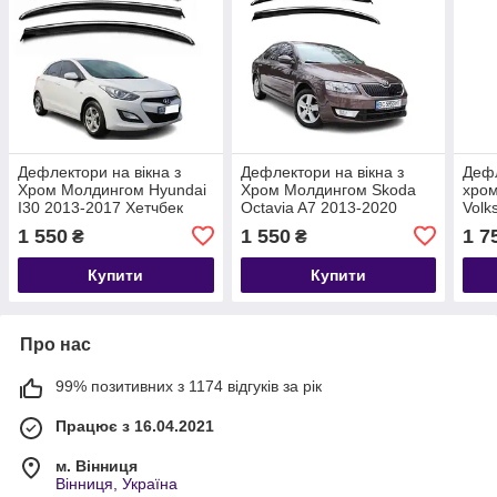
Дефлектори на вікна з
Дефлектори на вікна з
Дефл
Хром Молдингом Hyundai
Хром Молдингом Skoda
хро
I30 2013-2017 Хетчбек
Octavia A7 2013-2020
Volk
Вітровики на вікна з Хром
Седан
Хетч
1 550
1 550
1 7
₴
₴
Молдингом
Хетч
Купити
Купити
Про нас
99% позитивних з 1174 відгуків за рік
Працює з 16.04.2021
м. Вінниця
Вінниця, Україна