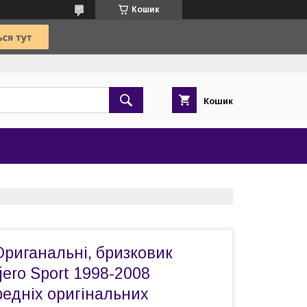
Кошик
Кошик
риганальні, бризковик
jero Sport 1998-2008
едніх оригінальних