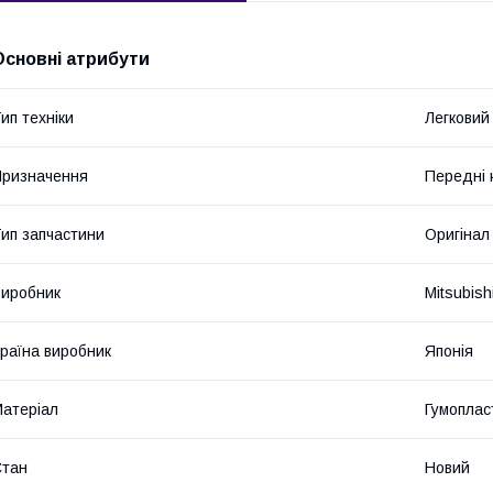
Основні атрибути
ип техніки
Легковий
ризначення
Передні 
ип запчастини
Оригінал
иробник
Mitsubish
раїна виробник
Японія
атеріал
Гумоплас
Стан
Новий