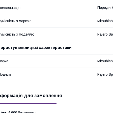
омплектація
Передні 
умісність з маркою
Mitsubish
умісність з моделлю
Pajero Sp
Користувальницькі характеристики
Марка
Mitsubish
Модель
Pajero Sp
нформація для замовлення
іна:
4 600 ₴/комплект