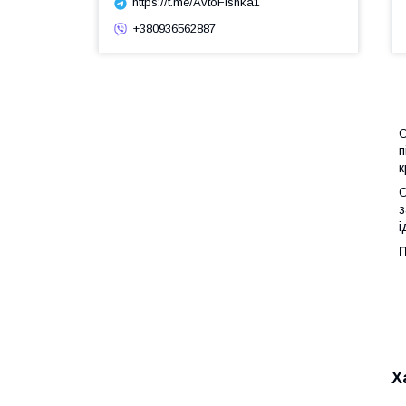
https://t.me/AvtoFishka1
+380936562887
О
п
к
О
з
і
П
Х