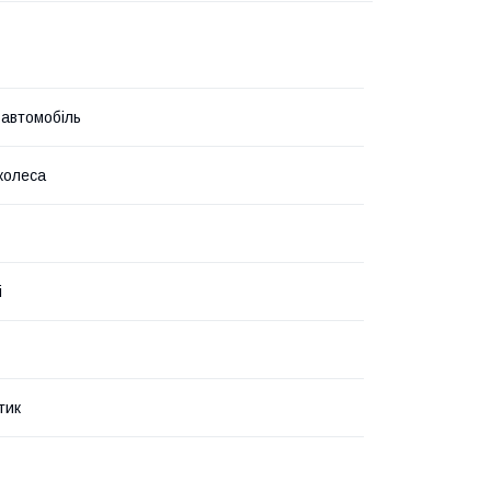
 автомобіль
колеса
i
тик