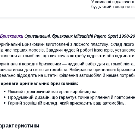
У компанії підключені
будь-який товар не п
Бризковики
Ориганальні, бризковик Mitsubishi Pajero Sport 1998-
ригінальні Бризковики виготовлені з якісного пластику, склад яког
ід час перших морозів. Завдяки чудовій роботі інженерів, установл
ріплення автомобіля, що виключає потребу підрізати або підгинати
ригінальні передні бризковики — чудовий вибір для автомобіліста,
апчастинам для свого автомобіля. Вибираючи оригінальні бризковик
деально підходять на штатні кріплення автомобіля й немає потреби
ереваги оригінальних бризковиків:
Якісний і довговічний матеріал виробництва;
Продуманий дизайн, що гарантує точне кріплення й повторення
Гарний зовнішній вигляд, який прикрасить ваш автомобіль.
арактеристики