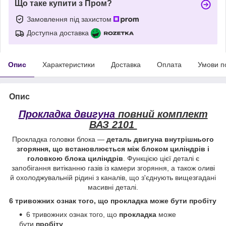
Що таке купити з Пром?
Замовлення під захистом
Доступна доставка
Опис
Характеристики
Доставка
Оплата
Умови п
Опис
Прокладка двигуна
повний комплект
ВАЗ 2101
Прокладка головки блока —
деталь двигуна внутрішнього
згоряння, що встановлюється між блоком циліндрів і
головкою блока циліндрів
. Функцією цієї деталі є
запобігання витіканню газів із камери згоряння, а також оливі
й охолоджувальній рідині з каналів, що з'єднують вищезгадані
масивні деталі.
6 тривожних ознак того, що
прокладка
може бути
пробіту
6 тривожних ознак того, що
прокладка
може
бути
пробіту
...