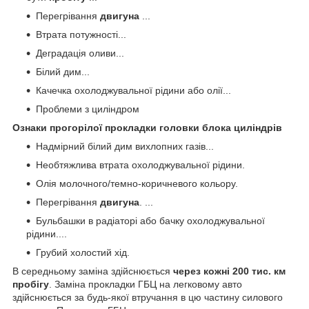
Перегрівання
двигуна
...
Втрата потужності...
Деградація оливи...
Білий дим...
Качечка охолоджувальної рідини або олії...
Проблеми з циліндром
Ознаки прогорілої
прокладки
головки блока циліндрів
Надмірний білий дим вихлопних газів...
Необтяжлива втрата охолоджувальної рідини.
Олія молочного/темно-коричневого кольору.
Перегрівання
двигуна
. ...
Бульбашки в радіаторі або бачку охолоджувальної
рідини....
Грубий холостий хід.
В середньому заміна здійснюється
через кожні 200 тис.
км
пробігу
. Заміна прокладки ГБЦ на легковому авто
здійснюється за будь-якої втручання в цю частину силового